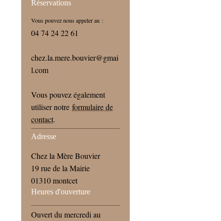
Réservations
Vous pouvez nous appeler au :
04 74 24 22 61
chez.la.mere.bouvier@gmai
l.com
Vous pouvez également
utiliser notre
formulaire de
contact
.
Adresse
Chez la Mère Bouvier
19 rue de la Mairie
01310 montcet
Heures d'ouverture
Ouvert du mercredi au