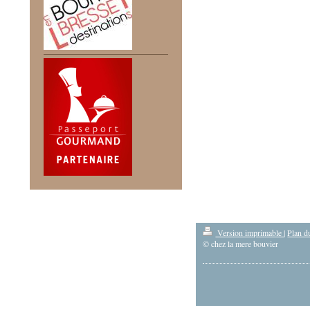
Version imprimable
|
Plan du
© chez la mere bouvier