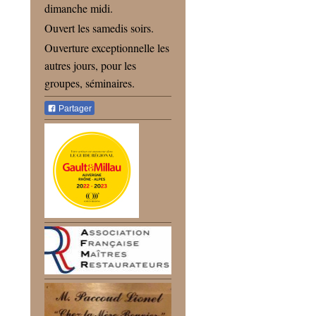
dimanche midi.
Ouvert les samedis soirs.
Ouverture exceptionnelle les
autres jours, pour les
groupes, séminaires.
Partager