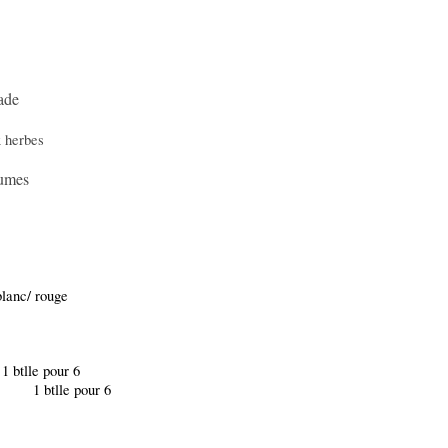
lade
x herbes
gumes
 rouge
 pour 6
pour 6