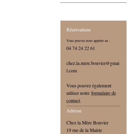
Réservations
Vous pouvez nous appeler au :
04 74 24 22 61
chez.la.mere.bouvier@gmai
l.com
Vous pouvez également
utiliser notre
formulaire de
contact
.
Adresse
Chez la Mère Bouvier
19 rue de la Mairie