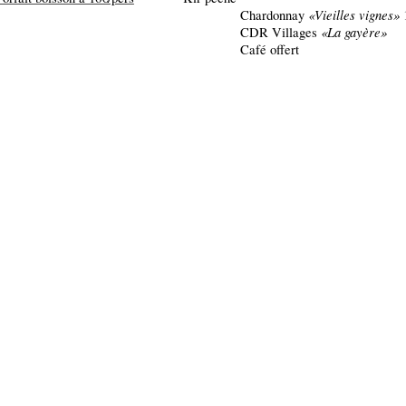
«Vieilles vignes»
Chardonnay
1
«La gayère»
CDR Villages
1 
Café offert