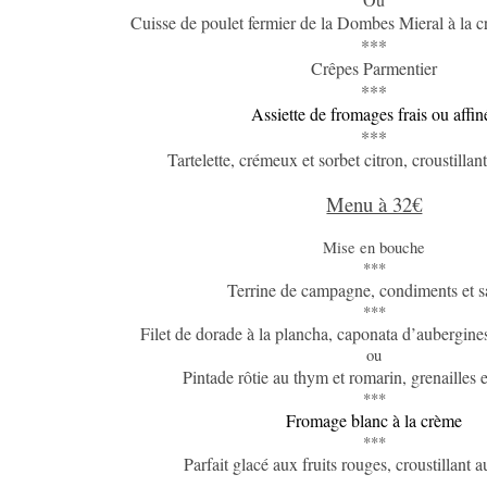
Cuisse de poulet fermier de la Dombes Mieral à la c
***
Crêpes Parmentier
***
Assiette de fromages frais ou affin
***
Tartelette, crémeux et sorbet citron, croustill
Menu à 32€
Mise en bouche
***
Terrine de campagne, condiments et s
***
Filet de dorade à la plancha, caponata d’aubergines
ou
Pintade rôtie au thym et romarin, grenailles e
***
Fromage blanc à la crème
***
Parfait glacé aux fruits rouges, croustillant