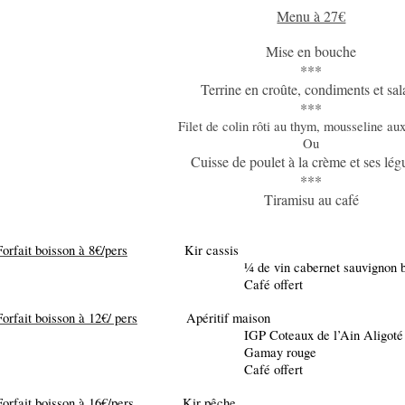
Menu à 27€
Mise en bouche
***
Terrine en croûte, condiments et sa
***
Filet de colin rôti au thym, mousseline au
Ou
Cuisse
de poulet à la crème et ses lé
***
Tiramisu au café
Forfait boisson à 8€/pers
Kir cassis
¼ de vin cabernet sauvignon blanc/
Café offert
Forfait boisson à 12€/ pers
Apéritif maison
IGP Coteaux de l’Ain Aligoté 1 btlle
Gamay rouge 1 btlle 
Café offert
Forfait boisson à 16€/pers
Kir pêche