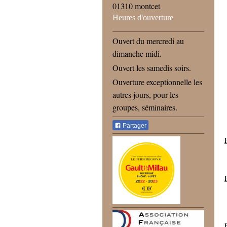
01310 montcet
Heures d'ouverture
Ouvert du mercredi au
dimanche midi.
Ouvert les samedis soirs.
Ouverture exceptionnelle les
autres jours, pour les
groupes, séminaires.
Partager